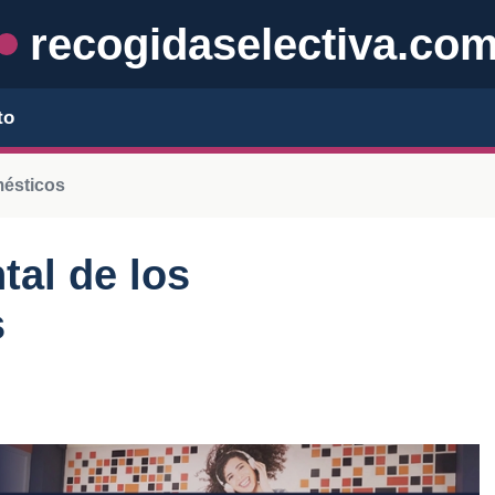
recogidaselectiva.co
to
mésticos
tal de los
s