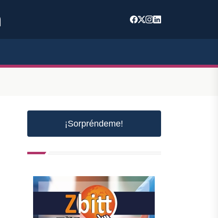
m
¡Sorpréndeme!