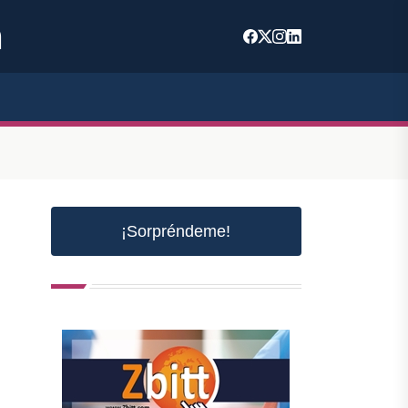
m
¡Sorpréndeme!