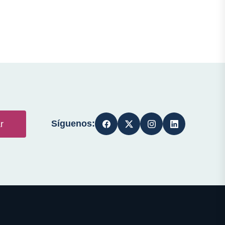
Síguenos:
r