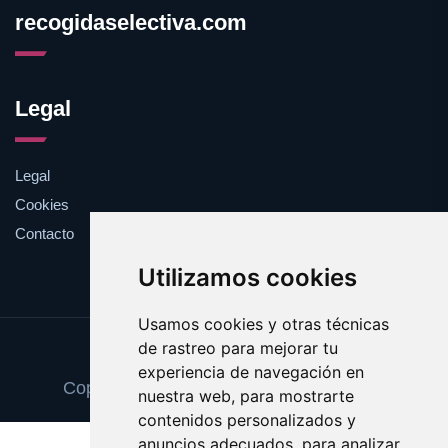
recogidaselectiva.com
Legal
Legal
Cookies
Contacto
Utilizamos cookies
Usamos cookies y otras técnicas
de rastreo para mejorar tu
Update cookies preferences
experiencia de navegación en
Copyright © 2025 recogidaselectiva.com
nuestra web, para mostrarte
contenidos personalizados y
anuncios adecuados, para analizar