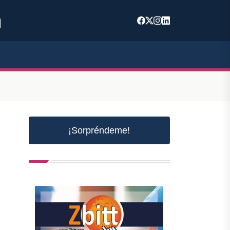
m
¡Sorpréndeme!