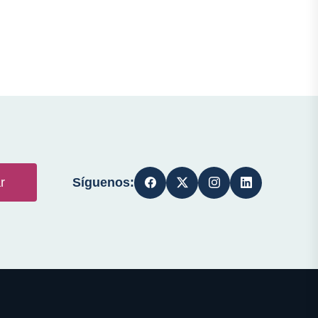
Síguenos:
r